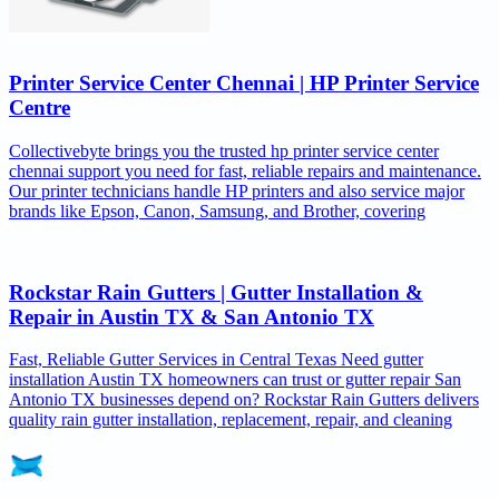
Printer Service Center Chennai | HP Printer Service
Centre
Collectivebyte brings you the trusted hp printer service center
chennai support you need for fast, reliable repairs and maintenance.
Our printer technicians handle HP printers and also service major
brands like Epson, Canon, Samsung, and Brother, covering
Rockstar Rain Gutters | Gutter Installation &
Repair in Austin TX & San Antonio TX
Fast, Reliable Gutter Services in Central Texas Need gutter
installation Austin TX homeowners can trust or gutter repair San
Antonio TX businesses depend on? Rockstar Rain Gutters delivers
quality rain gutter installation, replacement, repair, and cleaning